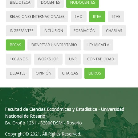
BIBLIOTECA
DOCENTES
NODOCENTES
RELACIONES INTERNACIONALES
I + D
IITEA
IITAE
INGRESANTES
INCLUSIÓN
FORMACIÓN
CHARLAS
BECAS
BIENESTAR UNIVERSITARIO
LEY MICAELA
100 AÑOS
WORKSHOP
UNR
CONTABILIDAD
DEBATES
OPINIÓN
CHARLAS
LIBROS
Facultad de Ciencias Económicas y Estadística - Universidad
Nacional de Rosario
Bv. Oroño 1261 - S2000DSM - Rosario
Copyright © 2021. All Rights Reserved.