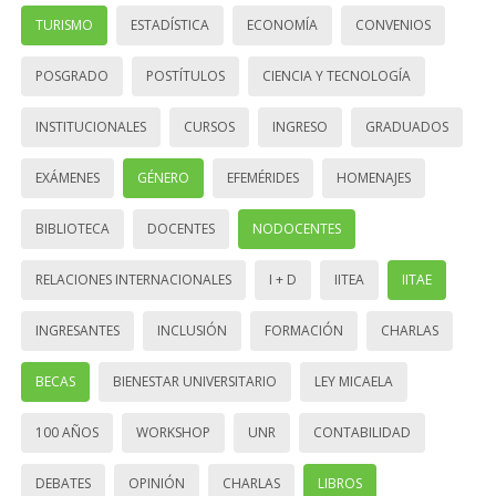
TURISMO
ESTADÍSTICA
ECONOMÍA
CONVENIOS
POSGRADO
POSTÍTULOS
CIENCIA Y TECNOLOGÍA
INSTITUCIONALES
CURSOS
INGRESO
GRADUADOS
EXÁMENES
GÉNERO
EFEMÉRIDES
HOMENAJES
BIBLIOTECA
DOCENTES
NODOCENTES
RELACIONES INTERNACIONALES
I + D
IITEA
IITAE
INGRESANTES
INCLUSIÓN
FORMACIÓN
CHARLAS
BECAS
BIENESTAR UNIVERSITARIO
LEY MICAELA
100 AÑOS
WORKSHOP
UNR
CONTABILIDAD
DEBATES
OPINIÓN
CHARLAS
LIBROS