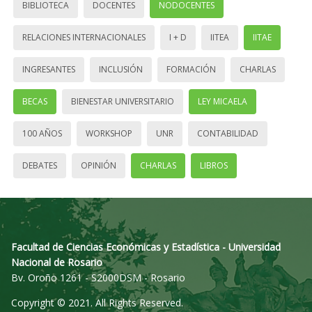
BIBLIOTECA
DOCENTES
NODOCENTES
RELACIONES INTERNACIONALES
I + D
IITEA
IITAE
INGRESANTES
INCLUSIÓN
FORMACIÓN
CHARLAS
BECAS
BIENESTAR UNIVERSITARIO
LEY MICAELA
100 AÑOS
WORKSHOP
UNR
CONTABILIDAD
DEBATES
OPINIÓN
CHARLAS
LIBROS
Facultad de Ciencias Económicas y Estadística - Universidad
Nacional de Rosario
Bv. Oroño 1261 - S2000DSM - Rosario
Copyright © 2021. All Rights Reserved.