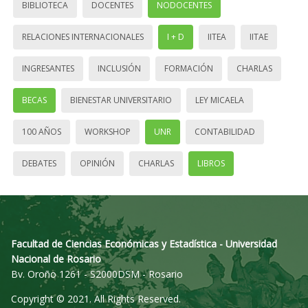
BIBLIOTECA
DOCENTES
NODOCENTES
RELACIONES INTERNACIONALES
I + D
IITEA
IITAE
INGRESANTES
INCLUSIÓN
FORMACIÓN
CHARLAS
BECAS
BIENESTAR UNIVERSITARIO
LEY MICAELA
100 AÑOS
WORKSHOP
UNR
CONTABILIDAD
DEBATES
OPINIÓN
CHARLAS
LIBROS
Facultad de Ciencias Económicas y Estadística - Universidad
Nacional de Rosario
Bv. Oroño 1261 - S2000DSM - Rosario
Copyright © 2021. All Rights Reserved.