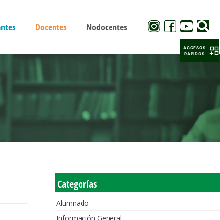
antes
Docentes
Nodocentes
ACCESOS
RAPIDOS
Categorías
Alumnado
Información General