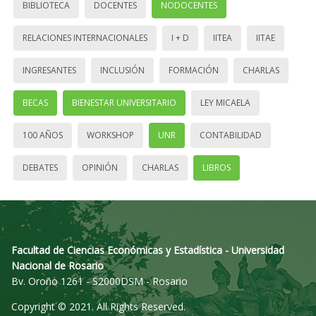
BIBLIOTECA
DOCENTES
NODOCENTES
RELACIONES INTERNACIONALES
I + D
IITEA
IITAE
INGRESANTES
INCLUSIÓN
FORMACIÓN
CHARLAS
BECAS
BIENESTAR UNIVERSITARIO
LEY MICAELA
100 AÑOS
WORKSHOP
UNR
CONTABILIDAD
DEBATES
OPINIÓN
CHARLAS
LIBROS
Facultad de Ciencias Económicas y Estadística - Universidad
Nacional de Rosario
Bv. Oroño 1261 - S2000DSM - Rosario
Copyright © 2021. All Rights Reserved.