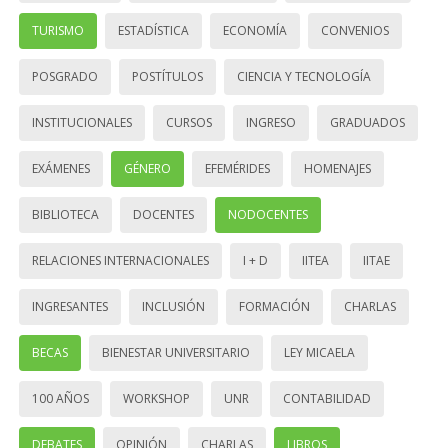
TURISMO
ESTADÍSTICA
ECONOMÍA
CONVENIOS
POSGRADO
POSTÍTULOS
CIENCIA Y TECNOLOGÍA
INSTITUCIONALES
CURSOS
INGRESO
GRADUADOS
EXÁMENES
GÉNERO
EFEMÉRIDES
HOMENAJES
BIBLIOTECA
DOCENTES
NODOCENTES
RELACIONES INTERNACIONALES
I + D
IITEA
IITAE
INGRESANTES
INCLUSIÓN
FORMACIÓN
CHARLAS
BECAS
BIENESTAR UNIVERSITARIO
LEY MICAELA
100 AÑOS
WORKSHOP
UNR
CONTABILIDAD
DEBATES
OPINIÓN
CHARLAS
LIBROS