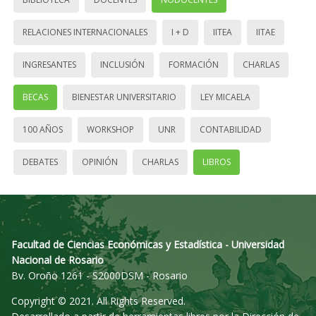
RELACIONES INTERNACIONALES
I + D
IITEA
IITAE
INGRESANTES
INCLUSIÓN
FORMACIÓN
CHARLAS
BECAS
BIENESTAR UNIVERSITARIO
LEY MICAELA
100 AÑOS
WORKSHOP
UNR
CONTABILIDAD
DEBATES
OPINIÓN
CHARLAS
LIBROS
Facultad de Ciencias Económicas y Estadística - Universidad
Nacional de Rosario
Bv. Oroño 1261 - S2000DSM - Rosario
Copyright © 2021. All Rights Reserved.