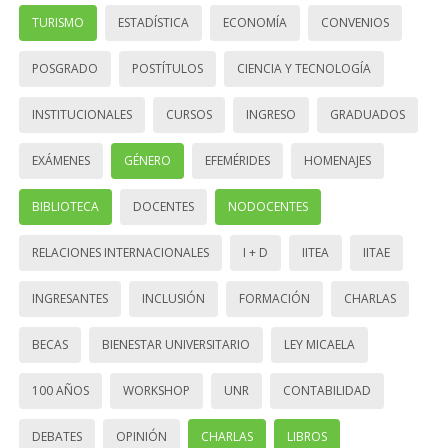
TURISMO
ESTADÍSTICA
ECONOMÍA
CONVENIOS
POSGRADO
POSTÍTULOS
CIENCIA Y TECNOLOGÍA
INSTITUCIONALES
CURSOS
INGRESO
GRADUADOS
EXÁMENES
GÉNERO
EFEMÉRIDES
HOMENAJES
BIBLIOTECA
DOCENTES
NODOCENTES
RELACIONES INTERNACIONALES
I + D
IITEA
IITAE
INGRESANTES
INCLUSIÓN
FORMACIÓN
CHARLAS
BECAS
BIENESTAR UNIVERSITARIO
LEY MICAELA
100 AÑOS
WORKSHOP
UNR
CONTABILIDAD
DEBATES
OPINIÓN
CHARLAS
LIBROS