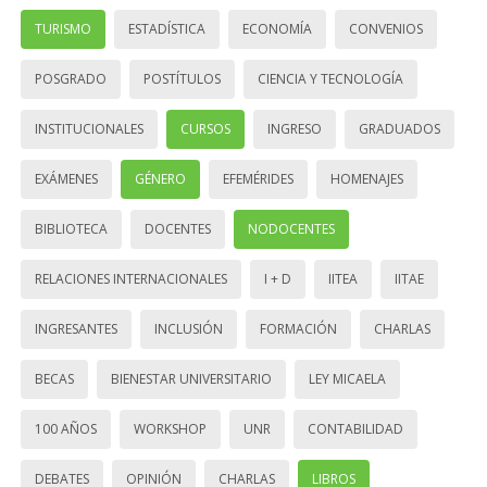
TURISMO
ESTADÍSTICA
ECONOMÍA
CONVENIOS
POSGRADO
POSTÍTULOS
CIENCIA Y TECNOLOGÍA
INSTITUCIONALES
CURSOS
INGRESO
GRADUADOS
EXÁMENES
GÉNERO
EFEMÉRIDES
HOMENAJES
BIBLIOTECA
DOCENTES
NODOCENTES
RELACIONES INTERNACIONALES
I + D
IITEA
IITAE
INGRESANTES
INCLUSIÓN
FORMACIÓN
CHARLAS
BECAS
BIENESTAR UNIVERSITARIO
LEY MICAELA
100 AÑOS
WORKSHOP
UNR
CONTABILIDAD
DEBATES
OPINIÓN
CHARLAS
LIBROS