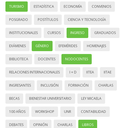
TURISMO
ESTADÍSTICA
ECONOMÍA
CONVENIOS
POSGRADO
POSTÍTULOS
CIENCIA Y TECNOLOGÍA
INSTITUCIONALES
CURSOS
INGRESO
GRADUADOS
EXÁMENES
GÉNERO
EFEMÉRIDES
HOMENAJES
BIBLIOTECA
DOCENTES
NODOCENTES
RELACIONES INTERNACIONALES
I + D
IITEA
IITAE
INGRESANTES
INCLUSIÓN
FORMACIÓN
CHARLAS
BECAS
BIENESTAR UNIVERSITARIO
LEY MICAELA
100 AÑOS
WORKSHOP
UNR
CONTABILIDAD
DEBATES
OPINIÓN
CHARLAS
LIBROS