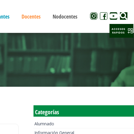
antes
Docentes
Nodocentes
ACCESOS
RAPIDOS
Categorías
Alumnado
Información General