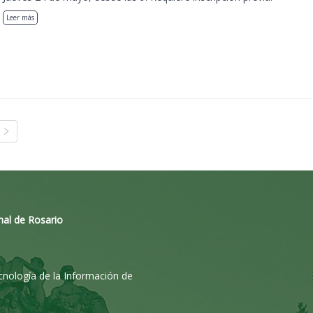
Leer más
nal de Rosario
ecnología de la Información de