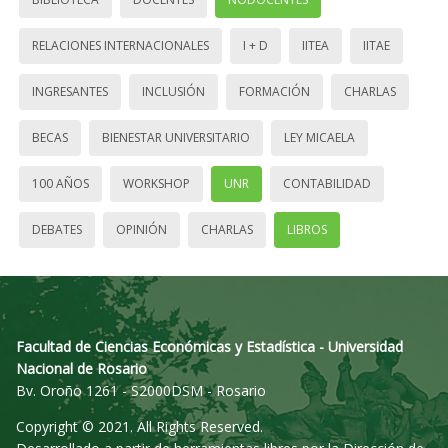
RELACIONES INTERNACIONALES
I + D
IITEA
IITAE
INGRESANTES
INCLUSIÓN
FORMACIÓN
CHARLAS
BECAS
BIENESTAR UNIVERSITARIO
LEY MICAELA
100 AÑOS
WORKSHOP
UNR
CONTABILIDAD
DEBATES
OPINIÓN
CHARLAS
LIBROS
Facultad de Ciencias Económicas y Estadística - Universidad
Nacional de Rosario
Bv. Oroño 1261 - S2000DSM - Rosario
Copyright © 2021. All Rights Reserved.