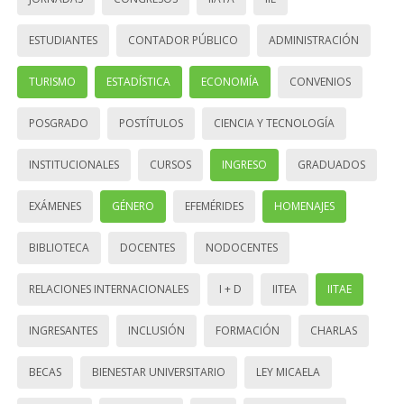
ESTUDIANTES
CONTADOR PÚBLICO
ADMINISTRACIÓN
TURISMO
ESTADÍSTICA
ECONOMÍA
CONVENIOS
POSGRADO
POSTÍTULOS
CIENCIA Y TECNOLOGÍA
INSTITUCIONALES
CURSOS
INGRESO
GRADUADOS
EXÁMENES
GÉNERO
EFEMÉRIDES
HOMENAJES
BIBLIOTECA
DOCENTES
NODOCENTES
RELACIONES INTERNACIONALES
I + D
IITEA
IITAE
INGRESANTES
INCLUSIÓN
FORMACIÓN
CHARLAS
BECAS
BIENESTAR UNIVERSITARIO
LEY MICAELA