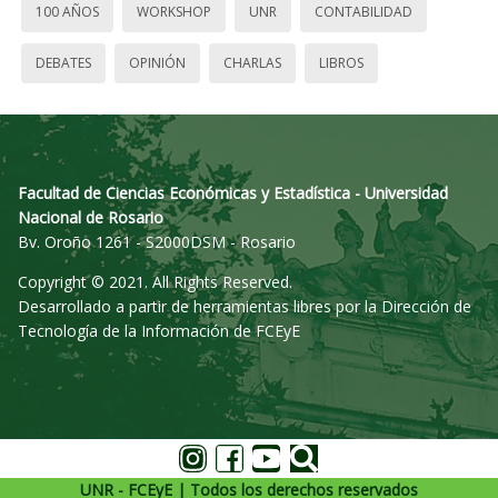
100 AÑOS
WORKSHOP
UNR
CONTABILIDAD
DEBATES
OPINIÓN
CHARLAS
LIBROS
Facultad de Ciencias Económicas y Estadística - Universidad
Nacional de Rosario
Bv. Oroño 1261 - S2000DSM - Rosario
Copyright © 2021. All Rights Reserved.
Desarrollado a partir de herramientas libres por la Dirección de
Tecnología de la Información de FCEyE
UNR - FCEyE | Todos los derechos reservados