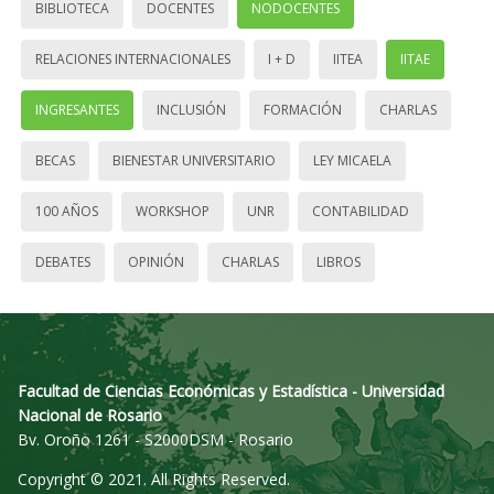
BIBLIOTECA
DOCENTES
NODOCENTES
RELACIONES INTERNACIONALES
I + D
IITEA
IITAE
INGRESANTES
INCLUSIÓN
FORMACIÓN
CHARLAS
BECAS
BIENESTAR UNIVERSITARIO
LEY MICAELA
100 AÑOS
WORKSHOP
UNR
CONTABILIDAD
DEBATES
OPINIÓN
CHARLAS
LIBROS
Facultad de Ciencias Económicas y Estadística - Universidad
Nacional de Rosario
Bv. Oroño 1261 - S2000DSM - Rosario
Copyright © 2021. All Rights Reserved.