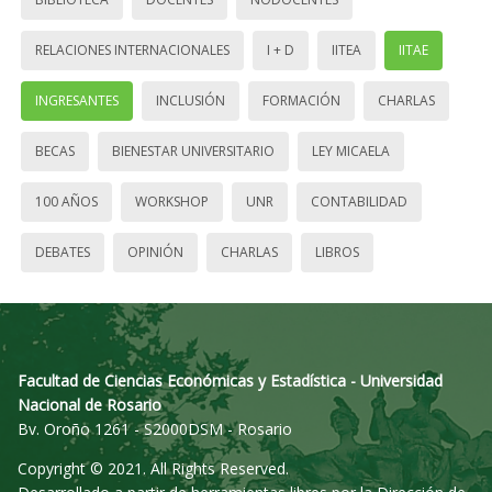
RELACIONES INTERNACIONALES
I + D
IITEA
IITAE
INGRESANTES
INCLUSIÓN
FORMACIÓN
CHARLAS
BECAS
BIENESTAR UNIVERSITARIO
LEY MICAELA
100 AÑOS
WORKSHOP
UNR
CONTABILIDAD
DEBATES
OPINIÓN
CHARLAS
LIBROS
Facultad de Ciencias Económicas y Estadística - Universidad
Nacional de Rosario
Bv. Oroño 1261 - S2000DSM - Rosario
Copyright © 2021. All Rights Reserved.