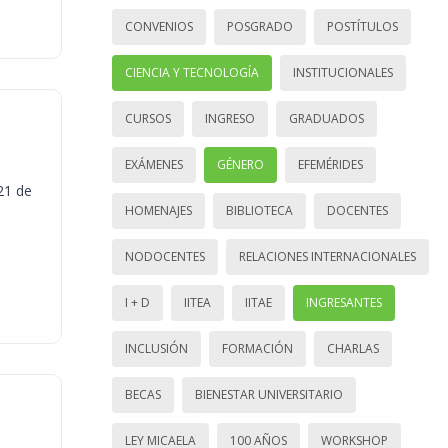
CONVENIOS
POSGRADO
POSTÍTULOS
CIENCIA Y TECNOLOGÍA
INSTITUCIONALES
CURSOS
INGRESO
GRADUADOS
EXÁMENES
GÉNERO
EFEMÉRIDES
21 de
HOMENAJES
BIBLIOTECA
DOCENTES
NODOCENTES
RELACIONES INTERNACIONALES
I + D
IITEA
IITAE
INGRESANTES
INCLUSIÓN
FORMACIÓN
CHARLAS
BECAS
BIENESTAR UNIVERSITARIO
LEY MICAELA
100 AÑOS
WORKSHOP