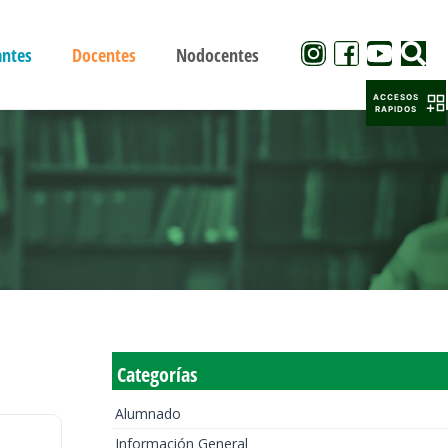
antes
Docentes
Nodocentes
ACCESOS
RAPIDOS
Categorías
Alumnado
Información General