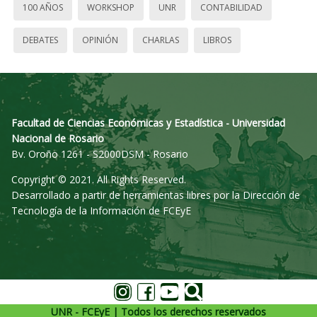
100 AÑOS
WORKSHOP
UNR
CONTABILIDAD
DEBATES
OPINIÓN
CHARLAS
LIBROS
Facultad de Ciencias Económicas y Estadística - Universidad
Nacional de Rosario
Bv. Oroño 1261 - S2000DSM - Rosario
Copyright © 2021. All Rights Reserved.
Desarrollado a partir de herramientas libres por la Dirección de
Tecnología de la Información de FCEyE
UNR - FCEyE | Todos los derechos reservados