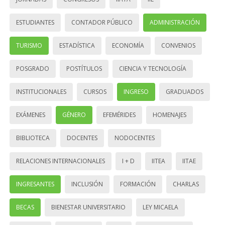
ESTUDIANTES
CONTADOR PÚBLICO
ADMINISTRACIÓN
TURISMO
ESTADÍSTICA
ECONOMÍA
CONVENIOS
POSGRADO
POSTÍTULOS
CIENCIA Y TECNOLOGÍA
INSTITUCIONALES
CURSOS
INGRESO
GRADUADOS
EXÁMENES
GÉNERO
EFEMÉRIDES
HOMENAJES
BIBLIOTECA
DOCENTES
NODOCENTES
RELACIONES INTERNACIONALES
I + D
IITEA
IITAE
INGRESANTES
INCLUSIÓN
FORMACIÓN
CHARLAS
BECAS
BIENESTAR UNIVERSITARIO
LEY MICAELA