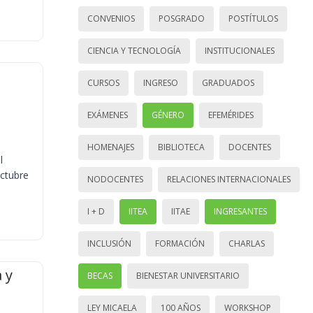
CONVENIOS
POSGRADO
POSTÍTULOS
CIENCIA Y TECNOLOGÍA
INSTITUCIONALES
CURSOS
INGRESO
GRADUADOS
EXÁMENES
GÉNERO
EFEMÉRIDES
HOMENAJES
BIBLIOTECA
DOCENTES
l
octubre
NODOCENTES
RELACIONES INTERNACIONALES
I + D
IITEA
IITAE
INGRESANTES
INCLUSIÓN
FORMACIÓN
CHARLAS
 y
BECAS
BIENESTAR UNIVERSITARIO
LEY MICAELA
100 AÑOS
WORKSHOP