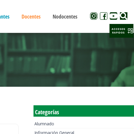
antes
Docentes
Nodocentes
ACCESOS
RAPIDOS
Categorías
Alumnado
Información General