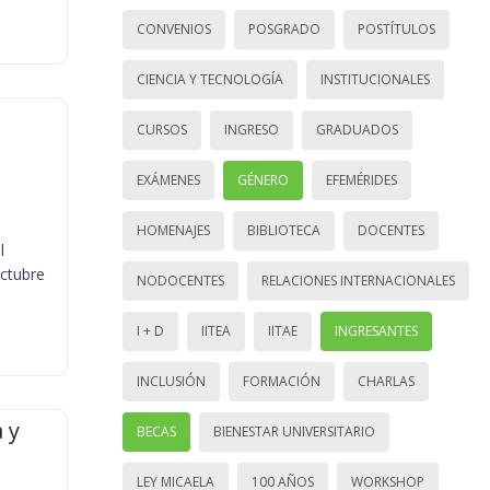
CONVENIOS
POSGRADO
POSTÍTULOS
CIENCIA Y TECNOLOGÍA
INSTITUCIONALES
CURSOS
INGRESO
GRADUADOS
EXÁMENES
GÉNERO
EFEMÉRIDES
HOMENAJES
BIBLIOTECA
DOCENTES
l
octubre
NODOCENTES
RELACIONES INTERNACIONALES
I + D
IITEA
IITAE
INGRESANTES
INCLUSIÓN
FORMACIÓN
CHARLAS
 y
BECAS
BIENESTAR UNIVERSITARIO
LEY MICAELA
100 AÑOS
WORKSHOP