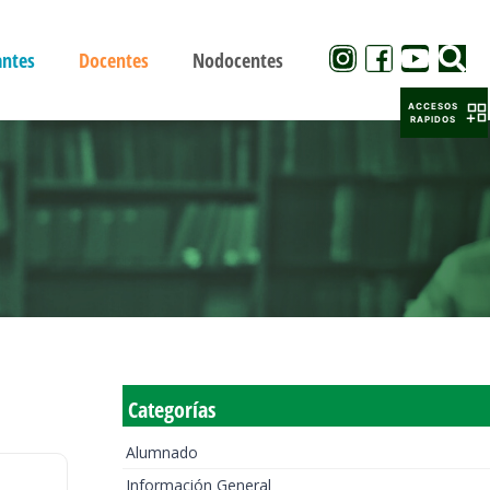
antes
Docentes
Nodocentes
ACCESOS
RAPIDOS
Categorías
Alumnado
Información General