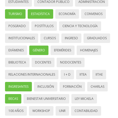
ESTUDIANTES
CONTADOR PÚBLICO
ADMINISTRACIÓN
TURISMO
ESTADÍSTICA
ECONOMÍA
CONVENIOS
POSGRADO
POSTÍTULOS
CIENCIA Y TECNOLOGÍA
INSTITUCIONALES
CURSOS
INGRESO
GRADUADOS
EXÁMENES
GÉNERO
EFEMÉRIDES
HOMENAJES
BIBLIOTECA
DOCENTES
NODOCENTES
RELACIONES INTERNACIONALES
I + D
IITEA
IITAE
INGRESANTES
INCLUSIÓN
FORMACIÓN
CHARLAS
BECAS
BIENESTAR UNIVERSITARIO
LEY MICAELA
100 AÑOS
WORKSHOP
UNR
CONTABILIDAD