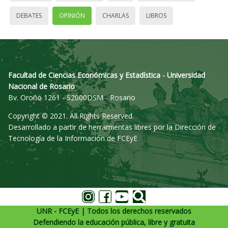
DEBATES
OPINIÓN
CHARLAS
LIBROS
Facultad de Ciencias Económicas y Estadística - Universidad
Nacional de Rosario
Bv. Oroño 1261 - S2000DSM - Rosario
Copyright © 2021. All Rights Reserved.
Desarrollado a partir de herramientas libres por la Dirección de
Tecnología de la Información de FCEyE
UNR - FCEyE | Todos los derechos reservados
Defendiendo la educación pública, libre y gratuita