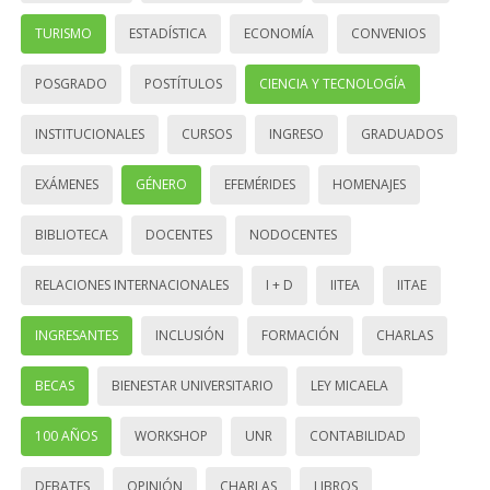
TURISMO
ESTADÍSTICA
ECONOMÍA
CONVENIOS
POSGRADO
POSTÍTULOS
CIENCIA Y TECNOLOGÍA
INSTITUCIONALES
CURSOS
INGRESO
GRADUADOS
EXÁMENES
GÉNERO
EFEMÉRIDES
HOMENAJES
BIBLIOTECA
DOCENTES
NODOCENTES
RELACIONES INTERNACIONALES
I + D
IITEA
IITAE
INGRESANTES
INCLUSIÓN
FORMACIÓN
CHARLAS
BECAS
BIENESTAR UNIVERSITARIO
LEY MICAELA
100 AÑOS
WORKSHOP
UNR
CONTABILIDAD
DEBATES
OPINIÓN
CHARLAS
LIBROS