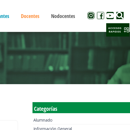
antes
Docentes
Nodocentes
ACCESOS
RAPIDOS
Categorías
Alumnado
Información General