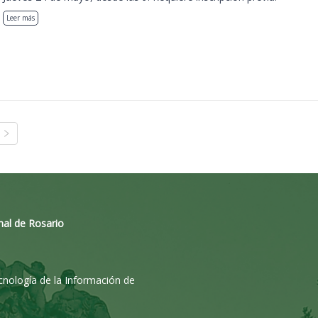
Leer más
nal de Rosario
ecnología de la Información de