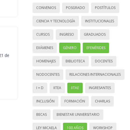
CONVENIOS
POSGRADO
POSTÍTULOS
CIENCIA Y TECNOLOGÍA
INSTITUCIONALES
CURSOS
INGRESO
GRADUADOS
EXÁMENES
GÉNERO
EFEMÉRIDES
21 de
HOMENAJES
BIBLIOTECA
DOCENTES
NODOCENTES
RELACIONES INTERNACIONALES
I + D
IITEA
IITAE
INGRESANTES
INCLUSIÓN
FORMACIÓN
CHARLAS
BECAS
BIENESTAR UNIVERSITARIO
LEY MICAELA
100 AÑOS
WORKSHOP