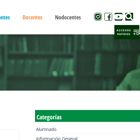
antes
Docentes
Nodocentes
ACCESOS
RAPIDOS
Categorías
Alumnado
Información General