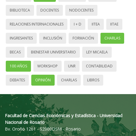
BIBLIOTECA
DOCENTES
NODOCENTES
RELACIONES INTERNACIONALES
I + D
IITEA
IITAE
INGRESANTES
INCLUSIÓN
FORMACIÓN
CHARLAS
BECAS
BIENESTAR UNIVERSITARIO
LEY MICAELA
100 AÑOS
WORKSHOP
UNR
CONTABILIDAD
DEBATES
OPINIÓN
CHARLAS
LIBROS
Facultad de Ciencias Económicas y Estadística - Universidad
Nacional de Rosario
Bv. Oroño 1261 - S2000DSM - Rosario