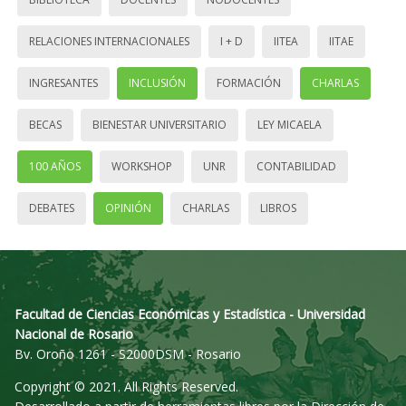
RELACIONES INTERNACIONALES
I + D
IITEA
IITAE
INGRESANTES
INCLUSIÓN
FORMACIÓN
CHARLAS
BECAS
BIENESTAR UNIVERSITARIO
LEY MICAELA
100 AÑOS
WORKSHOP
UNR
CONTABILIDAD
DEBATES
OPINIÓN
CHARLAS
LIBROS
Facultad de Ciencias Económicas y Estadística - Universidad
Nacional de Rosario
Bv. Oroño 1261 - S2000DSM - Rosario
Copyright © 2021. All Rights Reserved.