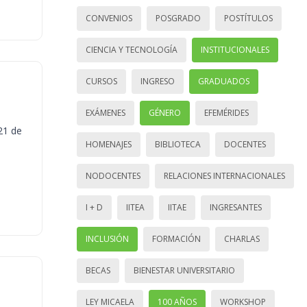
CONVENIOS
POSGRADO
POSTÍTULOS
CIENCIA Y TECNOLOGÍA
INSTITUCIONALES
CURSOS
INGRESO
GRADUADOS
EXÁMENES
GÉNERO
EFEMÉRIDES
21 de
HOMENAJES
BIBLIOTECA
DOCENTES
NODOCENTES
RELACIONES INTERNACIONALES
I + D
IITEA
IITAE
INGRESANTES
INCLUSIÓN
FORMACIÓN
CHARLAS
BECAS
BIENESTAR UNIVERSITARIO
LEY MICAELA
100 AÑOS
WORKSHOP