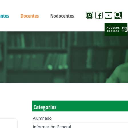
antes
Docentes
Nodocentes
ACCESOS
RAPIDOS
Categorías
Alumnado
Información General