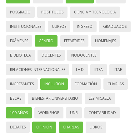
POSGRADO
POSTÍTULOS
CIENCIA Y TECNOLOGÍA
INSTITUCIONALES
CURSOS
INGRESO
GRADUADOS
EXÁMENES
GÉNERO
EFEMÉRIDES
HOMENAJES
BIBLIOTECA
DOCENTES
NODOCENTES
RELACIONES INTERNACIONALES
I + D
IITEA
IITAE
INGRESANTES
INCLUSIÓN
FORMACIÓN
CHARLAS
BECAS
BIENESTAR UNIVERSITARIO
LEY MICAELA
100 AÑOS
WORKSHOP
UNR
CONTABILIDAD
DEBATES
OPINIÓN
CHARLAS
LIBROS