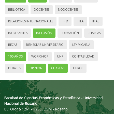
BIBLIOTECA
DOCENTES
NODOCENTES
RELACIONES INTERNACIONALES
I + D
IITEA
IITAE
INGRESANTES
INCLUSIÓN
FORMACIÓN
CHARLAS
BECAS
BIENESTAR UNIVERSITARIO
LEY MICAELA
100 AÑOS
WORKSHOP
UNR
CONTABILIDAD
DEBATES
OPINIÓN
CHARLAS
LIBROS
Facultad de Ciencias Económicas y Estadística - Universidad
Nacional de Rosario
Bv. Oroño 1261 - S2000DSM - Rosario