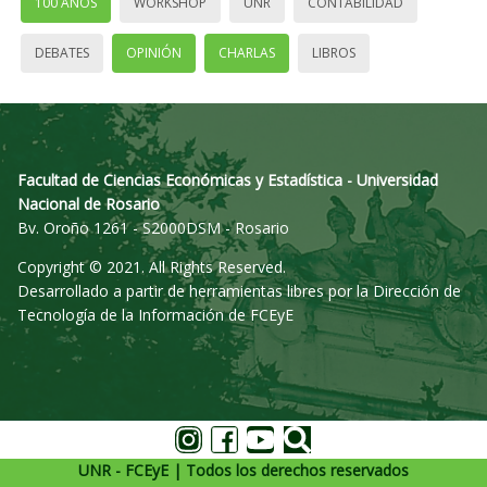
100 AÑOS
WORKSHOP
UNR
CONTABILIDAD
DEBATES
OPINIÓN
CHARLAS
LIBROS
Facultad de Ciencias Económicas y Estadística - Universidad
Nacional de Rosario
Bv. Oroño 1261 - S2000DSM - Rosario
Copyright © 2021. All Rights Reserved.
Desarrollado a partir de herramientas libres por la Dirección de
Tecnología de la Información de FCEyE
UNR - FCEyE | Todos los derechos reservados