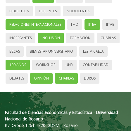
BIBLIOTECA
DOCENTES
NODOCENTES
RELACIONES INTERNACIONALES
I + D
IITEA
IITAE
INGRESANTES
INCLUSIÓN
FORMACIÓN
CHARLAS
BECAS
BIENESTAR UNIVERSITARIO
LEY MICAELA
100 AÑOS
WORKSHOP
UNR
CONTABILIDAD
DEBATES
OPINIÓN
CHARLAS
LIBROS
Facultad de Ciencias Económicas y Estadística - Universidad
Nacional de Rosario
Bv. Oroño 1261 - S2000DSM - Rosario