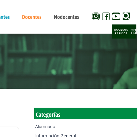
antes
Docentes
Nodocentes
ACCESOS
RAPIDOS
Categorías
Alumnado
Información General