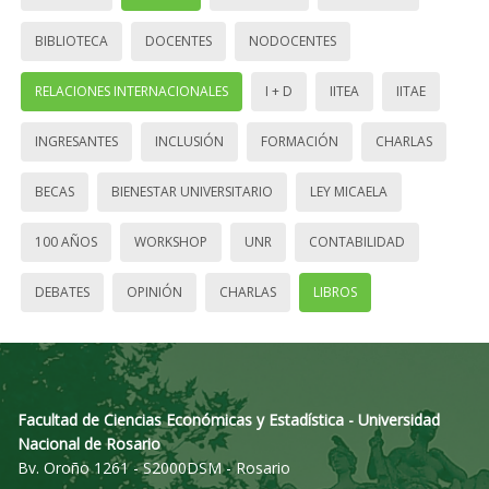
BIBLIOTECA
DOCENTES
NODOCENTES
RELACIONES INTERNACIONALES
I + D
IITEA
IITAE
INGRESANTES
INCLUSIÓN
FORMACIÓN
CHARLAS
BECAS
BIENESTAR UNIVERSITARIO
LEY MICAELA
100 AÑOS
WORKSHOP
UNR
CONTABILIDAD
DEBATES
OPINIÓN
CHARLAS
LIBROS
Facultad de Ciencias Económicas y Estadística - Universidad
Nacional de Rosario
Bv. Oroño 1261 - S2000DSM - Rosario