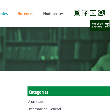
antes
Docentes
Nodocentes
ACCESOS
RAPIDOS
Categorías
Alumnado
Información General