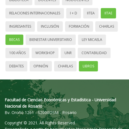
RELACIONES INTERNACIONALES
I + D
IITEA
IITAE
INGRESANTES
INCLUSIÓN
FORMACIÓN
CHARLAS
BECAS
BIENESTAR UNIVERSITARIO
LEY MICAELA
100 AÑOS
WORKSHOP
UNR
CONTABILIDAD
DEBATES
OPINIÓN
CHARLAS
LIBROS
Facultad de Ciencias Económicas y Estadística - Universidad
Nacional de Rosario
Bv. Oroño 1261 - S2000DSM - Rosario
Copyright © 2021. All Rights Reserved.