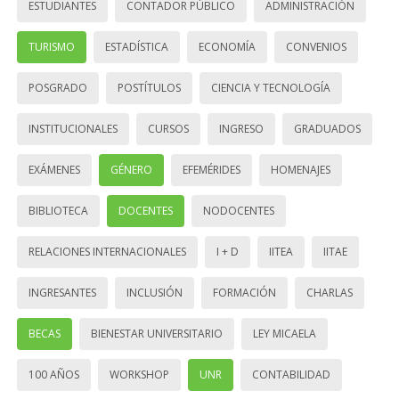
ESTUDIANTES
CONTADOR PÚBLICO
ADMINISTRACIÓN
TURISMO
ESTADÍSTICA
ECONOMÍA
CONVENIOS
POSGRADO
POSTÍTULOS
CIENCIA Y TECNOLOGÍA
INSTITUCIONALES
CURSOS
INGRESO
GRADUADOS
EXÁMENES
GÉNERO
EFEMÉRIDES
HOMENAJES
BIBLIOTECA
DOCENTES
NODOCENTES
RELACIONES INTERNACIONALES
I + D
IITEA
IITAE
INGRESANTES
INCLUSIÓN
FORMACIÓN
CHARLAS
BECAS
BIENESTAR UNIVERSITARIO
LEY MICAELA
100 AÑOS
WORKSHOP
UNR
CONTABILIDAD