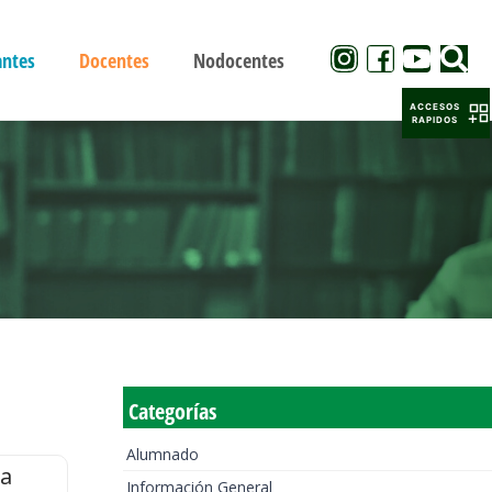
antes
Docentes
Nodocentes
ACCESOS
RAPIDOS
Categorías
Alumnado
la
Información General