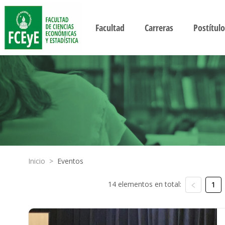
Facultad
Carreras
Postítulo
Inicio
>
Eventos
14 elementos en total:
1