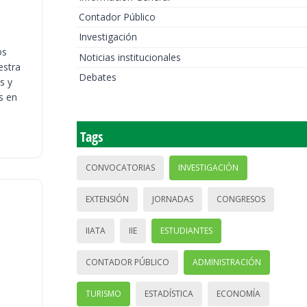
Contador Público
Investigación
os
Noticias institucionales
estra
Debates
s y
s en
Tags
CONVOCATORIAS
INVESTIGACIÓN
EXTENSIÓN
JORNADAS
CONGRESOS
IIATA
IIE
ESTUDIANTES
CONTADOR PÚBLICO
ADMINISTRACIÓN
TURISMO
ESTADÍSTICA
ECONOMÍA