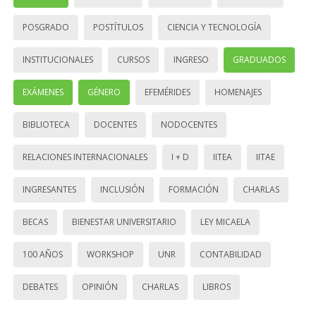
POSGRADO
POSTÍTULOS
CIENCIA Y TECNOLOGÍA
INSTITUCIONALES
CURSOS
INGRESO
GRADUADOS
EXÁMENES
GÉNERO
EFEMÉRIDES
HOMENAJES
BIBLIOTECA
DOCENTES
NODOCENTES
RELACIONES INTERNACIONALES
I + D
IITEA
IITAE
INGRESANTES
INCLUSIÓN
FORMACIÓN
CHARLAS
BECAS
BIENESTAR UNIVERSITARIO
LEY MICAELA
100 AÑOS
WORKSHOP
UNR
CONTABILIDAD
DEBATES
OPINIÓN
CHARLAS
LIBROS