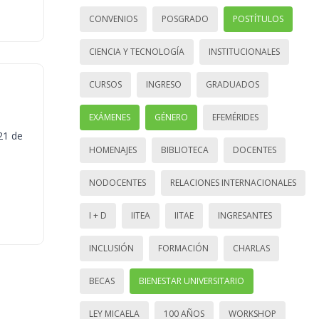
CONVENIOS
POSGRADO
POSTÍTULOS
CIENCIA Y TECNOLOGÍA
INSTITUCIONALES
CURSOS
INGRESO
GRADUADOS
EXÁMENES
GÉNERO
EFEMÉRIDES
21 de
HOMENAJES
BIBLIOTECA
DOCENTES
NODOCENTES
RELACIONES INTERNACIONALES
I + D
IITEA
IITAE
INGRESANTES
INCLUSIÓN
FORMACIÓN
CHARLAS
BECAS
BIENESTAR UNIVERSITARIO
LEY MICAELA
100 AÑOS
WORKSHOP