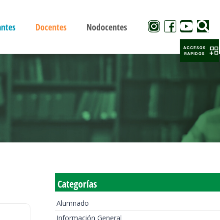
antes
Docentes
Nodocentes
ACCESOS
RAPIDOS
Categorías
Alumnado
Información General