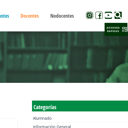
antes
Docentes
Nodocentes
ACCESOS
RAPIDOS
Categorías
Alumnado
Información General