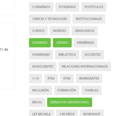
CONVENIOS
POSGRADO
POSTÍTULOS
CIENCIA Y TECNOLOGÍA
INSTITUCIONALES
CURSOS
INGRESO
GRADUADOS
EXÁMENES
GÉNERO
EFEMÉRIDES
21 de
HOMENAJES
BIBLIOTECA
DOCENTES
NODOCENTES
RELACIONES INTERNACIONALES
I + D
IITEA
IITAE
INGRESANTES
INCLUSIÓN
FORMACIÓN
CHARLAS
BECAS
BIENESTAR UNIVERSITARIO
LEY MICAELA
100 AÑOS
WORKSHOP