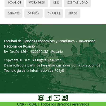
100 AÑOS
WORKSHOP
UNR
CONTABILIDAD
DEBATES
OPINIÓN
CHARLAS
LIBROS
Facultad de Ciencias Económicas y Estadística - Universidad
Nacional de Rosario
Bv. Oroño 1261 - S2000DSM - Rosario
Copyright © 2021. All Rights Reserved.
Desarrollado a partir de herramientas libres por la Dirección de
Tecnología de la Información de FCEyE
UNR - FCEyE | Todos los derechos reservados