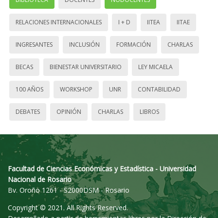
RELACIONES INTERNACIONALES
I + D
IITEA
IITAE
INGRESANTES
INCLUSIÓN
FORMACIÓN
CHARLAS
BECAS
BIENESTAR UNIVERSITARIO
LEY MICAELA
100 AÑOS
WORKSHOP
UNR
CONTABILIDAD
DEBATES
OPINIÓN
CHARLAS
LIBROS
Facultad de Ciencias Económicas y Estadística - Universidad
Nacional de Rosario
Bv. Oroño 1261 - S2000DSM - Rosario
Copyright © 2021. All Rights Reserved.