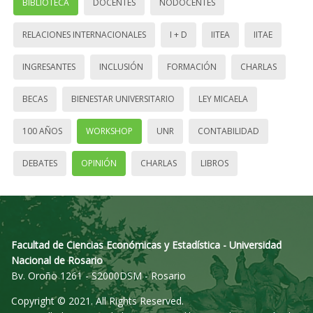
BIBLIOTECA
DOCENTES
NODOCENTES
RELACIONES INTERNACIONALES
I + D
IITEA
IITAE
INGRESANTES
INCLUSIÓN
FORMACIÓN
CHARLAS
BECAS
BIENESTAR UNIVERSITARIO
LEY MICAELA
100 AÑOS
WORKSHOP
UNR
CONTABILIDAD
DEBATES
OPINIÓN
CHARLAS
LIBROS
Facultad de Ciencias Económicas y Estadística - Universidad
Nacional de Rosario
Bv. Oroño 1261 - S2000DSM - Rosario
Copyright © 2021. All Rights Reserved.