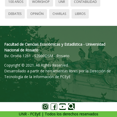
100 AÑOS
WORKSHOP
UNR
CONTABILIDAD
DEBATES
OPINIÓN
CHARLAS
LIBROS
Facultad de Ciencias Económicas y Estadística - Universidad
Nacional de Rosario
Bv. Oroño 1261 - S2000DSM - Rosario
Copyright © 2021. All Rights Reserved.
Desarrollado a partir de herramientas libres por la Dirección de
Tecnología de la Información de FCEyE
UNR - FCEyE | Todos los derechos reservados