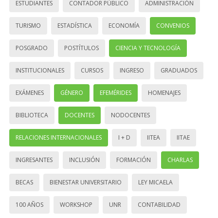
ESTUDIANTES
CONTADOR PÚBLICO
ADMINISTRACIÓN
TURISMO
ESTADÍSTICA
ECONOMÍA
CONVENIOS
POSGRADO
POSTÍTULOS
CIENCIA Y TECNOLOGÍA
INSTITUCIONALES
CURSOS
INGRESO
GRADUADOS
EXÁMENES
GÉNERO
EFEMÉRIDES
HOMENAJES
BIBLIOTECA
DOCENTES
NODOCENTES
RELACIONES INTERNACIONALES
I + D
IITEA
IITAE
INGRESANTES
INCLUSIÓN
FORMACIÓN
CHARLAS
BECAS
BIENESTAR UNIVERSITARIO
LEY MICAELA
100 AÑOS
WORKSHOP
UNR
CONTABILIDAD