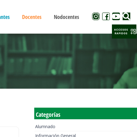
antes
Docentes
Nodocentes
ACCESOS
RAPIDOS
Categorías
Alumnado
Información General