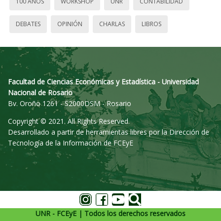
100 AÑOS
WORKSHOP
UNR
CONTABILIDAD
DEBATES
OPINIÓN
CHARLAS
LIBROS
Facultad de Ciencias Económicas y Estadística - Universidad
Nacional de Rosario
Bv. Oroño 1261 - S2000DSM - Rosario
Copyright © 2021. All Rights Reserved.
Desarrollado a partir de herramientas libres por la Dirección de
Tecnología de la Información de FCEyE
UNR - FCEyE | Todos los derechos reservados