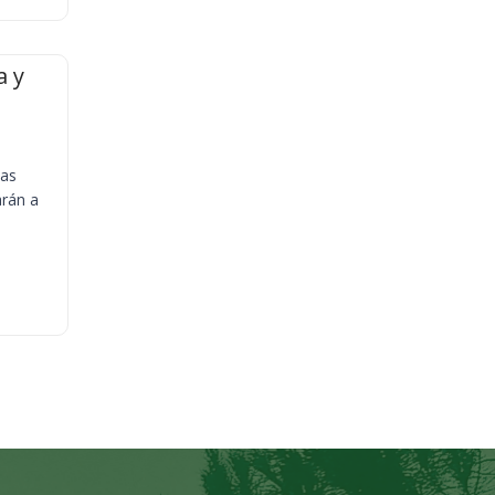
a y
ias
arán a