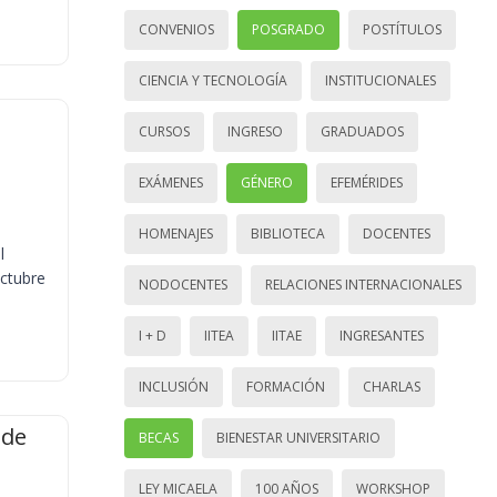
CONVENIOS
POSGRADO
POSTÍTULOS
CIENCIA Y TECNOLOGÍA
INSTITUCIONALES
CURSOS
INGRESO
GRADUADOS
EXÁMENES
GÉNERO
EFEMÉRIDES
HOMENAJES
BIBLIOTECA
DOCENTES
l
octubre
NODOCENTES
RELACIONES INTERNACIONALES
I + D
IITEA
IITAE
INGRESANTES
INCLUSIÓN
FORMACIÓN
CHARLAS
 de
BECAS
BIENESTAR UNIVERSITARIO
LEY MICAELA
100 AÑOS
WORKSHOP