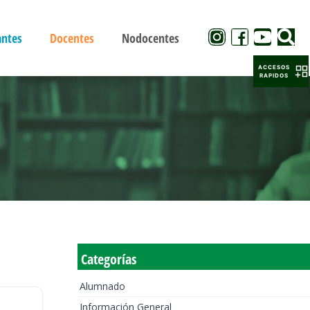
antes
Docentes
Nodocentes
ACCESOS
RAPIDOS
Categorías
Alumnado
Información General