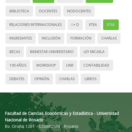
BIBLIOTECA
DOCENTES
NODOCENTES
RELACIONES INTERNACIONALES
I + D
IITEA
IITAE
INGRESANTES
INCLUSIÓN
FORMACIÓN
CHARLAS
BECAS
BIENESTAR UNIVERSITARIO
LEY MICAELA
100 AÑOS
WORKSHOP
UNR
CONTABILIDAD
DEBATES
OPINIÓN
CHARLAS
LIBROS
Facultad de Ciencias Económicas y Estadística - Universidad
Nacional de Rosario
Bv. Oroño 1261 - S2000DSM - Rosario